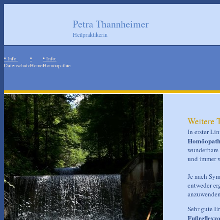
Petra Thannheimer
Heilpraktikerin
•
•
•
Info:
Info:
Datenschutz
Home
Homöopathie
Weitere 
In erster Li
Homöopath
wunderbare 
und immer w
Je nach Sym
entweder er
anzuwenden
Sehr gute E
Fußreflexz