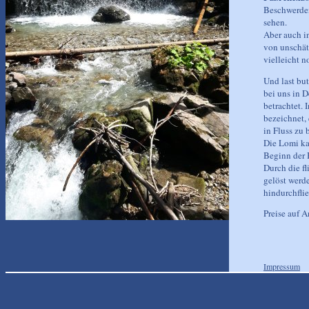
Beschwerden
sehen.
Aber auch i
von unschätz
vielleicht n
Und last but
bei uns in 
betrachtet.
bezeichnet, 
in Fluss zu 
Die Lomi ka
Beginn der 
Durch die f
gelöst werd
hindurchfli
Preise auf A
Impressum